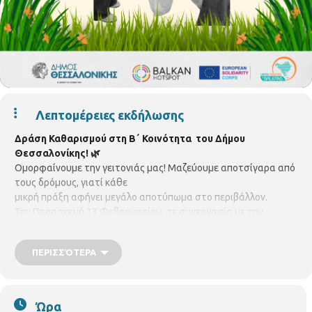
Λεπτομέρειες εκδήλωσης
Δράση Καθαρισμού στη Β΄ Κοινότητα του Δήμου
Θεσσαλονίκης! 🌿
Ομορφαίνουμε την γειτονιάς μας! Μαζεύουμε αποτσίγαρα από
τους δρόμους, γιατί κάθε
μικρή πράξη αφήνει μεγάλο αποτύπωμα στο περιβάλλον.
Την Παρασκευή 13 Φεβρουαρίου, σε συνεργασία με την
Β΄Δημοτική Κοινότητα,
πραγματοποιούμε δράση καθαρισμού αποτσίγαρων.
ΠΕΡΙΣΣΌΤΕΡΑ
Μαζεύουμε γόπες και αποτσίγαρα !
Η δράση είναι ανοιχτή σε όλους τους πολίτες που θέλουν να
συμβάλλουν σε μια πιο καθαρή και φιλική πόλη.
📅
Ώρα