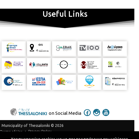
Useful Links
on Social Media
Municipality of Thessaloniki © 2026
Privacy Policy
Terms of Use