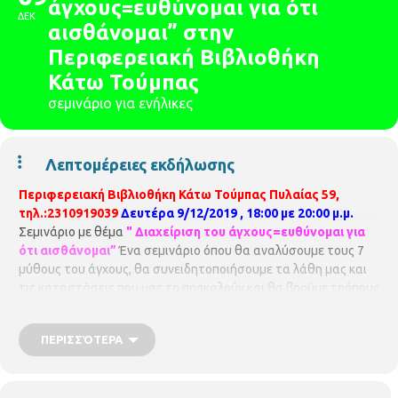
άγχους=ευθύνομαι για ότι
ΔΕΚ
αισθάνομαι” στην
Περιφερειακή Βιβλιοθήκη
Κάτω Τούμπας
σεμινάριο για ενήλικες
Λεπτομέρειες εκδήλωσης
Περιφερειακή Βιβλιοθήκη Κάτω Τούμπας
Πυλαίας 59,
τηλ.:2310919039
Δευτέρα 9/12/2019 , 18:00 με 20:00 μ.μ.
Σεμινάριο με θέμα
" Διαχείριση του άγχους=ευθύνομαι για
ότι αισθάνομαι”
Ένα σεμινάριο όπου θα αναλύσουμε τους 7
μύθους του άγχους, θα συνειδητοποιήσουμε τα λάθη μας και
τις καταστάσεις που μας το προκαλούν και θα βρούμε τρόπους
αντιμετώπισης και διαχείρισής του Συντονίστρια θα είναι η κα
Παναγιώτα Γιώτη
, σύμβουλος πνευματικής ανάπτυξης Με
ΠΕΡΙΣΣΌΤΕΡΑ
προεγγραφή
Η Περιφερειακή Βιβλιοθήκη Κάτω Τούμπας
είναι μέλος του Δικτύου Βιβλιοθηκών του Δήμου
Θεσσαλονίκης
Διεύθυνση Βιβλιοθηκών και Μουσείων