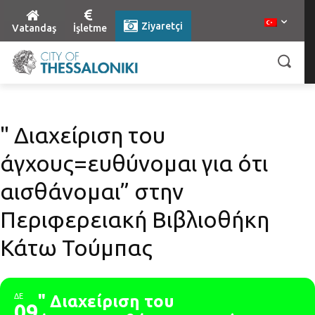
Ziyaretçi
Vatandaş
İşletme
" Διαχείριση του
άγχους=ευθύνομαι για ότι
αισθάνομαι” στην
Περιφερειακή Βιβλιοθήκη
Κάτω Τούμπας
ΔΕ
" Διαχείριση του
09