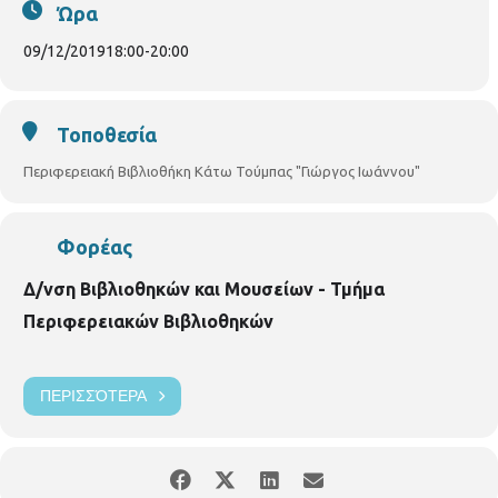
Τμήμα Περιφερειακών Βιβλιοθηκών
Περιφερειακή
Ώρα
Βιβλιοθήκη Κάτω Τούμπας
Πυλαίας 59, τηλ:2310919039
https://www.facebook.com/
Δημοτική-Περιφερειακή-
09/12/2019
18:00
-
20:00
Βιβλιο
θήκη-Κάτω-
Τοποθεσία
Περιφερειακή Βιβλιοθήκη Κάτω Τούμπας "Γιώργος Ιωάννου"
Φορέας
Δ/νση Βιβλιοθηκών και Μουσείων - Τμήμα
Περιφερειακών Βιβλιοθηκών
ΠΕΡΙΣΣΌΤΕΡΑ