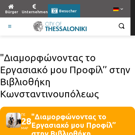
Besucher
Bürger
Unternehmen
"Διαμορφώνοντας το
Εργασιακό μου Προφίλ’’ στην
Βιβλιοθήκη
Κωνσταντινουπόλεως
ΠΕ
"Διαμορφώνοντας το
28
Εργασιακό μου Προφίλ’’
ΜΑΡ
στην Βιβλιοθήκη