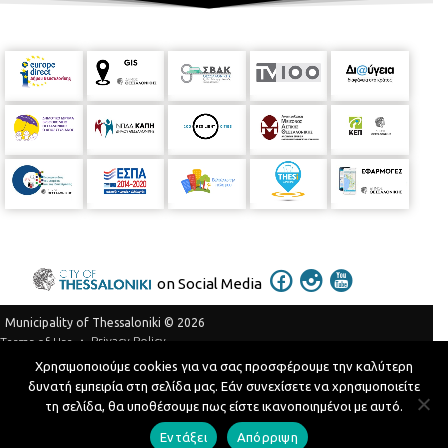
on Social Media
Municipality of Thessaloniki © 2026
Privacy Policy
Terms of Use
Χρησιμοποιούμε cookies για να σας προσφέρουμε την καλύτερη
Telephone Catalog
δυνατή εμπειρία στη σελίδα μας. Εάν συνεχίσετε να χρησιμοποιείτε
Developed by
MyCompany Projects
τη σελίδα, θα υποθέσουμε πως είστε ικανοποιημένοι με αυτό.
Εντάξει
Απόρριψη