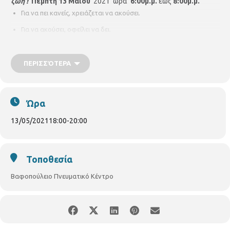
ζωή !
Πέμπτη
13 Μαΐου
2021 ώρα
6:00μ.μ.
έως
8:00μ.μ.
Για να πει κανείς, χρειάζεται να ακούσει.
Για να ακούσει, οφείλει να δει.
Για να δει, επιβάλλεται να εμπιστευθεί και να συγκινηθεί !
ΠΕΡΙΣΣΌΤΕΡΑ
Ακούμε, λέμε και πλάθουμε ιστορίες.
Πώς μαθαίνουμε να ακούμε;
Πώς χρησιμοποιούμε τη ¨νοστιμιά και τη θρέψη¨, του
Ώρα
προφορικού λόγου;
13/05/2021
18:00
-
20:00
Πώς μπορούμε να αφηγηθούμε μια εικόνα ;
Πώς χρησιμοποιούμε το λόγο στην καθημερινότητα ;
Τοποθεσία
Με την Θεατροπαιδαγωγό :
Βασιλική
Ζάγκλη
Για παιδιά 12 χρονών και άνω
Βαφοπούλειο Πνευματικό Κέντρο
Να έχουμε μαζί μας :
1 φωτογραφία ή 1 εικόνα.
1 συνταγή μαγειρικής ή ζαχαροπλαστικής