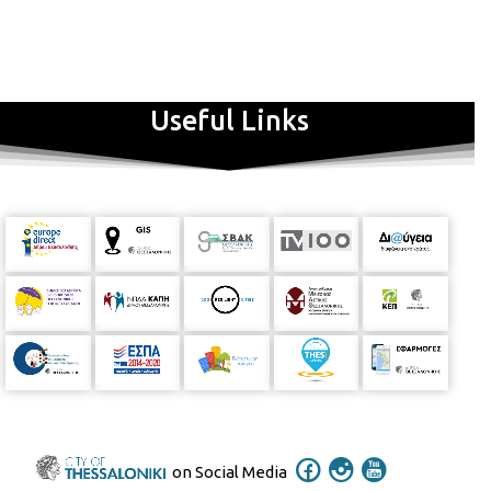
1 κείμενο πεζό ή ποίημα ( 10 σειρές )
1 μαρκαδόρο & 1 Α4
Το εργαστήρι είναι
ΔΩΡΕΑΝ
και θα πραγματοποιηθεί μέσω της
Useful Links
ηλεκτρονικής πλατφόρμας Zoom. Για συμμετοχή/εγγραφή
συνδεθείτε στο
link:https://forms.gle/Fc5PJTKqjqGqxGYZ6
ΠΛΗΡΟΦΟΡΙΕΣ
Βαφοπούλειο Πνευματικό Κέντρο
☎
τηλ.
2313
318689
Υπεύθυνη Εργαστηρίου: Ελένη Τσιτσιμίκλη Αν. Δ/ντρια
Β.Π.Κ. Διοργάνωση: Ζωή Πρόζου Υπεύθυνη Εκπ/τικών
Προγραμμάτων Β.Π.Κ. Επιμέλεια/ αφίσα: Aργυρώ Κουράκη Εκπ/
τικός-Μέλος Εφορευτικής Επιτροπής Β.Π.Κ.
*Εικόνα αφίσας:
artist- Elio Nava
on Social Media