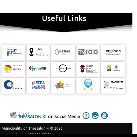
και η ανάπτυξη μιας μόνιμης συναισθηματικής σχέσης των
παιδιών με το μουσειακό χώρο, ως έναν χώρο φιλικό και
ελκυστικό. Πρόγραμμα: 10:00 πμ – 12:15 μμ Δευτέρα έως
Useful Links
Παρασκευή, εκτός Σαββάτου και Κυριακής. 1η εβδομάδα (26 –
30/6)
έχει συμπληρωθεί
2η εβδομάδα (03 – 07/7)
έχει
συμπληρωθεί
3η εβδομάδα (10 – 14/7)
έχει συμπληρωθεί
Αριθμός συμμετεχόντων ανά εργαστήριο: 12 παιδιά Θα
τηρηθεί σειρά προτεραιότητας. Δηλώσεις συμμετοχής: Για τη
δήλωση συμμετοχής υποβάλλεται συμπληρωμένη η
συνημμένη
φόρμα
στην ηλεκτρονική διεύθυνση:
pinakothiki@thessaloniki.gr
Πληροφορίες Casa Bianca, Βασ.
Όλγας 180 και Θεμ. Σοφούλη Γιώτα Πελέκα και Άλκηστη
Παναγιωτοπούλου Τηλέφωνο: 2310 427555 Δάφνη Παντελή
Τηλέφωνο: 2313 318533
on Social Media
Municipality of Thessaloniki © 2026
Privacy Policy
Terms of Use