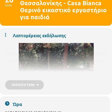
Θεσσαλονίκης - Casa Bianca
ΙΟΥΝ
Θερινό εικαστικό εργαστήριο
για παιδιά
Λεπτομέρειες εκδήλωσης
ΠΕΡΙΣΣΌΤΕΡΑ
Ώρα
Η Δημοτική Πινακοθήκη Θεσσαλονίκης κοντά στους μικρούς