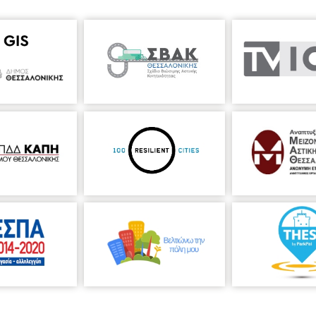
χόντων θα λάβει αντίστοιχα έναν μοναδικό αριθμό με τον οποίο 
ς στην Δημοπρασία κάντε κλικ
ΕΔΩ
ή 16 Δεκεμβρίου 2022.
ης δημοπράτησης: 8μμ.
 της δημοπρασίας θα διατεθεί στο Δημοτικό Βρεφοκομείο ¨Ο Άγιο
χει αναλάβει η κα Αλεξάνδρα Ανθίδου, Διευθύντρια Μ
arketing
κα
– Casa Bianca Βασιλίσσης Όλγας 182 & Θεμιστοκλή Σοφούλη, Θεσσαλ
ΑΛΟΝΙΚΗΣ
 κτίριο της Casa Bianca, στη συμβολή των οδών Βασ. Όλγας & Θεμ
άς της Θεσσαλονίκης και χαρακτηριστικό δείγμα του εκλεκτικισμού 
 Fernandez-Diaz, ως ιδιωτική κατοικία, σε σχέδια του Ιταλού αρχιτέ
ώθηκε το 1997.