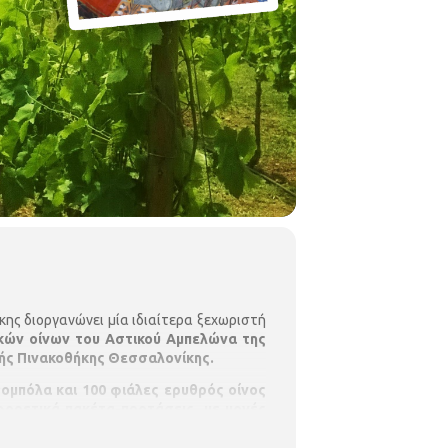
ης διοργανώνει μία ιδιαίτερα ξεχωριστή
ακών οίνων του Αστικού Αμπελώνα της
κής Πινακοθήκης Θεσσαλονίκης.
 Ρομπόλα και 100 φιάλες ερυθρός οίνος
φορετικά πακέτα-προτάσεις, με μονές