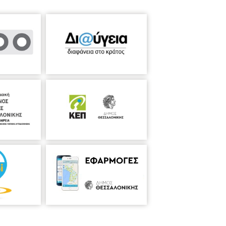
θα μπορεί στη συνέχεια να συμμετάσχει
ς Στυλιανός”.
ι Επικοινωνίας της Ένωσης «Οινοποιοί
ονίκη Τηλ. επικοινωνίας: 231-331-8535,
. Σοφούλη, ένα διατηρητέο μνημείο της
των αρχών του 20ου αιώνα, που κτίσθηκε
κτονα Piero Arrigoni, περιήλθε στο Δήμο