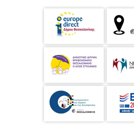
Ο κάθε/η κάθε μία εκ των συμμετε
στη δημοπρασία.
Παρακαλείσθε, για τη συμμετοχή σα
Διάρκεια εγγραφής: έως Παρασκευ
Ώρα προσέλευσης: 7μμ. / ώρα έναρξ
Το συνολικό ποσό από τα χρήματα
Τη διαδικ
ασία της δημοπρασίας έ
Βορείου Ελλάδος».
Σάββατο 17 Δεκεμβρίου 2022
Δημοτική Πινακοθήκη Θεσσαλονίκης 
231-331-8532, 231-331-8537
Η ΔΗΜΟΤΙΚΗ ΠΙΝΑΚΟΘΗΚΗ ΘΕΣΣ
Ιδρύθηκε το 1961. Στεγάζεται στο
νεότερης αρχιτεκτονικής κληρονομι
το 1912, από τον Ιταλο-Εβραίο Dino
Θεσσαλονίκης το 1990 και αναστηλ