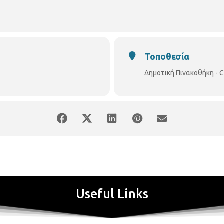
T
α κρασιά του Αστικού Αμπελώνα της Θεσσαλονίκης 
διατίθενται για φιλανθρωπικούς και κοινωνικούς σκοπούς
Παρά το ό,τι αυτό αποτελεί μοναδικότητα, ο Δήμος Θεσσ
περισσότερο ευρηματική πρόταση, ταιριάζοντας μαζί δύο 
Τοποθεσία
πραγματοποιείται για πρώτη φορά, συνδυάζεται, η αισθητική με τη
Δημοτική Πινακοθήκη - C
Έργα της συλλογής που θα αποτυπωθούν στις ετικέτες (ενδεικτικά
" link="file" ids="1138985,1138992,1138999,1139006,1139013,113902
άλες ερυθρού. Τιμή εκκίνησης: 25€ ανά φιάλη β) 20 δυάδες με 1 λευκό κ
 τιμή εκκίνησης: 60€ ανά συσκευασία δ) 3 τετράδες λευκού με τιμή εκ
 80€ ανά συσκευασία στ) 6 εξάδες, με 3 λευκά και 3 ερυθρά , με τιμ
φιάλες) θα δημοπρατείται ξεχωριστά.
ης ένα μοναδικό και διαφορετικό έργο, από τη συλλογή έργων της Δη
ιάλης, υπάρχουν πληροφορίες για τον Αστικό Αμπελώνα της Θεσσαλο
Useful Links
ληλα με κάρτα, όπου αναγράφονται πληροφορίες σχετικά με το εικαστ
οινό, με ελεύθερη συμμετοχή, κατόπιν εγγραφής.