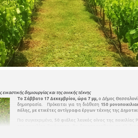
 εικαστικής δημιουργίας και της οινικής τέχνης
Το Σάββατο 17 Δεκεμβρίου, ώρα 7 μμ,
ο Δήμος Θεσσαλονίκ
δημοπρασία. Πρόκειται για τη διάθεση
150 μονοποικιλι
πόλης, με ετικέτες αντίγραφα έργων τέχνης της Δημοτι
Πιο συγκεκριμένα,
50 φιάλες λευκός οίνος της ποικιλίας
της ποικιλίας Ξινόμαυρο, θα δημοπρατηθούν σε 62 δια
φιάλες, δυάδες, τριάδες, τετράδες και εξάδες.