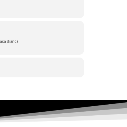
δεν κυκλοφορούν στο εμπόριο, αλλά
.
αλονίκης θέλησε να συνθέσει μία ακόμη
διαφορετικές καλλιτεχνικές μορφές, την
ν ποιότητα, καθιστώντας την κάθε φιάλη
asa Bianca
)
0,1139027,1139034,1139041,1139048"]
αι 1 ερυθρό: με τιμή εκκίνησης : 40 ανά
κίνησης: 80€ ανά συσκευασία ε) 5
ή εκκίνησης: 100€ ανά συσκευασία Κάθε
μοτικής Πινακοθήκης Θεσσαλονίκης.
νίκης,, την ποικιλία και τη σοδειά του
ικό έργο της κύριας ετικέτας.