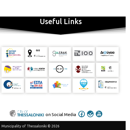
Useful Links
on Social Media
Municipality of Thessaloniki © 2026