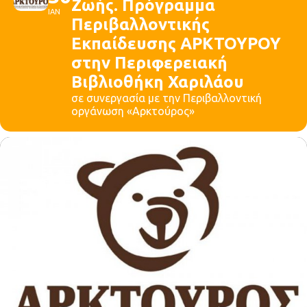
Ζωής. Πρόγραμμα
ΙΑΝ
Περιβαλλοντικής
Εκπαίδευσης ΑΡΚΤΟΥΡΟΥ
στην Περιφερειακή
Βιβλιοθήκη Χαριλάου
σε συνεργασία με την Περιβαλλοντική
οργάνωση «Αρκτούρος»