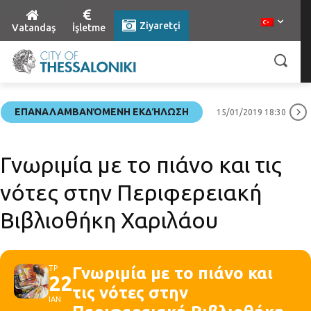
Ziyaretçi
Vatandaş
İşletme
ΕΠΑΝΑΛΑΜΒΑΝΌΜΕΝΗ ΕΚΔΉΛΩΣΗ
15/01/2019 18:30
Γνωριμία με το πιάνο και τις
νότες στην Περιφερειακή
Βιβλιοθήκη Χαριλάου
ΤΡ
Γνωριμία με το πιάνο και
22
τις νότες στην
ΙΑΝ