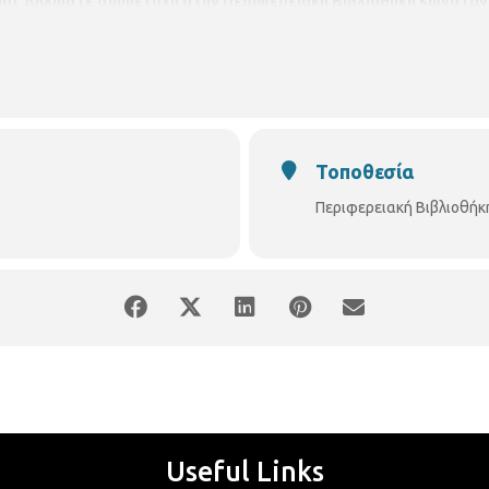
ιά)
Δηλώστε συμμετοχή στην
Περιφερειακή Βιβλιοθήκη Κωνστα
 315100
Τοποθεσία
Περιφερειακή Βιβλιοθή
Useful Links