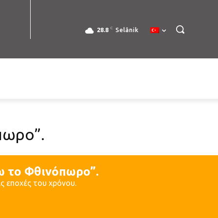
C
28.8
Selânik
πωρο”.
ω το Φθινόπωρο”.
ς εποχές του χρόνου.