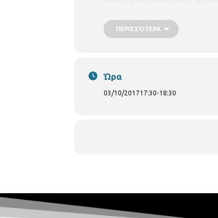
ηλικίας 4-8 χρονών( (μέχρι 15 παιδ
45, Θεσσαλονίκη 546 41
Τηλ. 2310
ΠΕΡΙΣΣΌΤΕΡΑ
Ώρα
03/10/2017
17:30
-
18:30