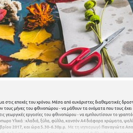
α στις εποχές του χρόνου. Μέσα από ευχάριστες διαθεματικές δραστ
ουν τους μήνες του φθινοπώρου - να μάθουν τα ονόματα που τους έχει 
τις γεωργικές εργασίες του φθινοπώρου - να εμπλουτίσουν το γραπτό
νόπωρο Υλικά : κλαδιά, ξύλα, φύλλα, κανσόν Α4 διάφορα χρώματα, ψαλί
ρίου 2017, και ώρα 5.30-6.30μ.μ.
Με τη νηπιαγωγό
Παναγιώτα Απο