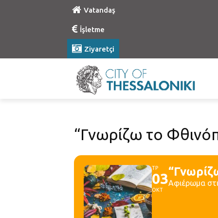
Vatandaş
İşletme
Ziyaretçi
“Γνωρίζω το Φθινό
ΤΡ
“Γνωρίζ
03
Αφιέρωμα στι
ΟΚΤ