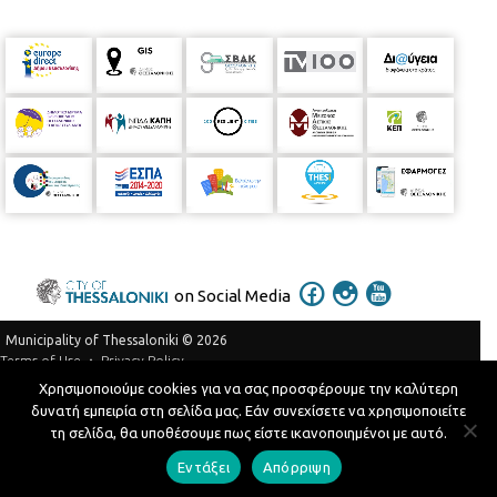
on Social Media
Municipality of Thessaloniki © 2026
Privacy Policy
Terms of Use
Χρησιμοποιούμε cookies για να σας προσφέρουμε την καλύτερη
Telephone Catalog
δυνατή εμπειρία στη σελίδα μας. Εάν συνεχίσετε να χρησιμοποιείτε
Developed by
MyCompany Projects
τη σελίδα, θα υποθέσουμε πως είστε ικανοποιημένοι με αυτό.
Εντάξει
Απόρριψη