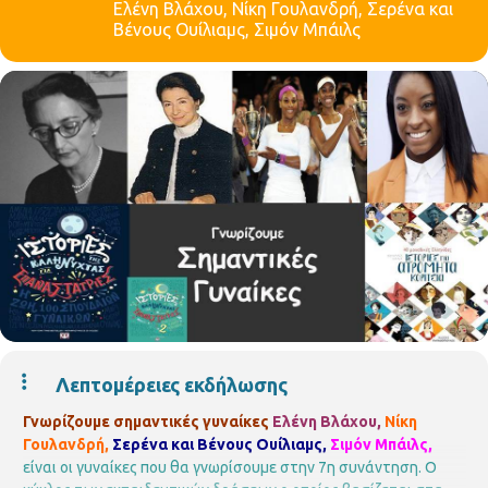
Ελένη Βλάχου, Νίκη Γουλανδρή, Σερένα και
Βένους Ουίλιαμς, Σιμόν Μπάιλς
Λεπτομέρειες εκδήλωσης
Γνωρίζουμε σημαντικές γυναίκες
Ελένη Βλάχου,
Νίκη
Γουλανδρή,
Σερένα και Βένους Ουίλιαμς,
Σιμόν Μπάιλς,
είναι οι γυναίκες που θα γνωρίσουμε στην 7η συνάντηση.
Ο