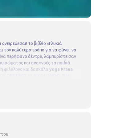
α ονειρεύεσαι!
Το βιβλίο «Γλυκιά
ι τον καλύτερο τρόπο για να φύγει, να
 ένα περήφανο δέντρο, λαμπυρίστε σαν
ου σώματος και αναπνοές τα παιδιά
τη φιλόλογο και δασκάλα
yoga Prana
ΤΟΥ
ΟΡΕΣΤΟΥ 33 & ΧΑΛΚΙΔΙΚΗΣ
ΤΗΛ.
στου