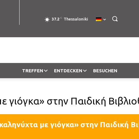
C
37.2
Thessaloniki
TREFFEN
ENTDECKEN
BESUCHEN
με γιόγκα» στην Παιδική Βιβλ
 καληνύχτα με γιόγκα» στην Παιδική 