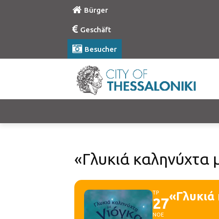
Bürger
Geschäft
Besucher
«Γλυκιά καληνύχτα 
ΤΡ
«Γλυκιά
27
ΝΟΕ