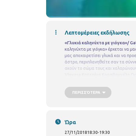
Λεπτομέρειες εκδήλωσης
«Γλυκιά καληνύχτα με γιόγκα»/ G
καληνύχτα με γιόγκα» έρχεται να μα
μας αποχαιρετίσει γλυκά και να προ
άστρο, περιπλανηθείτε σαν τα σύνν
ακούν το σώμα τους και χαλαρώνουν 
Vinyasa Κατερίνα Καραβαγγέλη
Γι
2310852384
pvivlio.orestou@thessalo
ΠΕΡΙΣΣΌΤΕΡΑ
Ώρα
27/11/2018
18:30
-
19:30