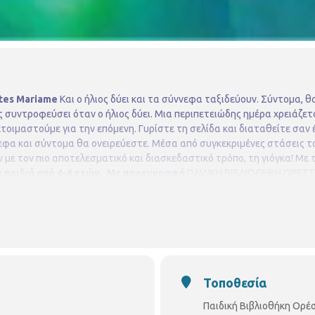
ates Mariame
Και ο ήλιος δύει και τα σύννεφα ταξιδεύουν. Σύντομα, θ
ς συντροφεύσει όταν ο ήλιος δύει.
Μια περιπετειώδης ημέρα χρειάζετα
ετοιμαστούμε για την επόμενη.
Γυρίστε τη σελίδα και διαταθείτε σαν
εφα και σύντομα θα ονειρεύεστε.
Mέσα από συγκεκριμένες στάσεις τ
με τον πιο αποτελεσματικό και διασκεδαστικό τρόπο, τη γιόγκα!
Με 
α παιδιά από 4-6 ετών. Με προεγγραφή
ΠΑΙΔΙΚΗ ΒΙΒΛΙΟΘΗΚΗ ΟΡΕΣ
niki.gr
Τοποθεσία
Παιδική Βιβλιοθήκη Ορέ