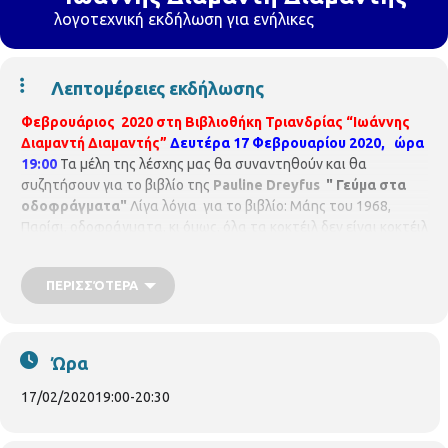
λογοτεχνική εκδήλωση για ενήλικες
Λεπτομέρειες εκδήλωσης
Φεβρουάριος 2020 στη Βιβλιοθήκη Τριανδρίας “Ιωάννης
Διαμαντή Διαμαντής”
Δευτέρα 17 Φεβρουαρίου 2020, ώρα
19:00
Τα μέλη της λέσχης μας θα συναντηθούν και θα
συζητήσουν για το βιβλίο της
Pauline Dreyfus
" Γεύμα στα
οδοφράγματα"
Λίγα λόγια για το βιβλίο: Μάης του 1968,
Παρίσι, οδοφράγµατα, κι όµως, όλα τα κοκτέιλ δεν είναι κοκτέιλ
µολότοφ. Όχι µακριά από το Καρτιέ Λατέν, όπου οι φοιτητές
στήνουν οδοφράγµατα, το θρυλικό ξενοδοχείο Meurice έχει
ΠΕΡΙΣΣΌΤΕΡΑ
ουσιαστικά καταληφθεί από το προσωπικό του, που εφαρµόζει
την τόσο της µόδας τότε "αυτοδιαχείριση". Θα µπορέσει,
άραγε, να γίνει εκεί η απονοµή του βραβείου Ροζέ Νιµιέ σε έναν
νεαρό συγγραφέα, είκοσι δύο µόλις ετών, που λέγεται Πατρίκ
Ώρα
Μοντιανό; Κάθε χρόνο τέτοια εποχή, η απονοµή του βραβείου,
χορηγός του οποίου είναι η ζάπλουτη Αµερικανίδα Φλόρενς
17/02/2020
19:00
-
20:30
Γκουλντ, συνοδεύεται από γεύµα στο
Maurice
. Να, όµως, που η
απονοµή συµπίπτει φέτος µε τη φοιτητική εξέγερση. Πώς θα