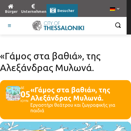
Besucher
Bürger
Unternehmen
«Γάμος στα βαθιά», της
Αλεξάνδρας Μυλωνά.
ΔΕ
«Γάμος στα βαθιά», της
05
Αλεξάνδρας Μυλωνά.
ΙΟΥΝ
Εργαστήρι θεάτρου και ζωγραφικής για
παιδιά