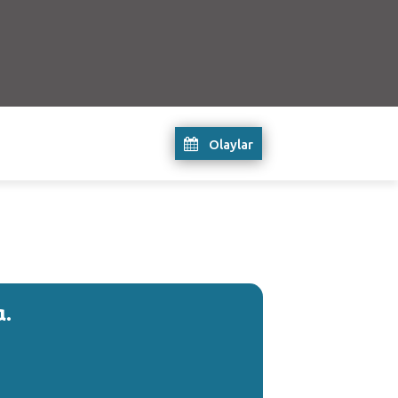
Olaylar
α.