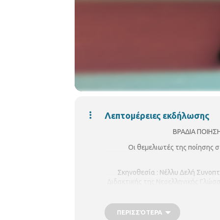
Λεπτομέρειες εκδήλωσης
ΒΡΑΔΙΑ ΠΟΙΗΣΗ
Οι θεμελιωτές της ποίησης 
Σκηνοθεσία : Νέλλυ Δελή Συνοπ
Διδακτικής της Νεοελληνικής Γλώσ
Την εκδήλωση πλαισιώνουν μουσι
Μπετσάκου Άν
ΠΕΡΙΣΣΌΤΕΡΑ