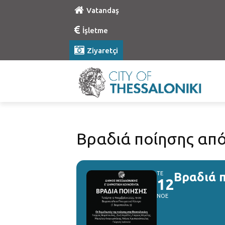
Vatandaş
İşletme
Ziyaretçi
Βραδιά ποίησης από 
ΤΕ
Βραδιά π
12
ΝΟΕ