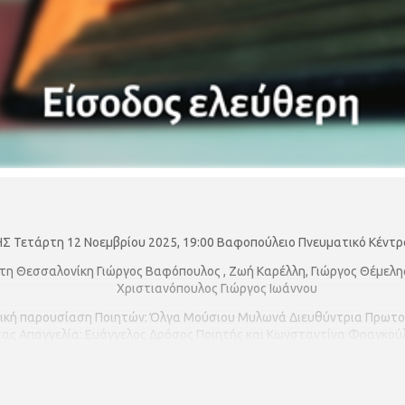
Σ Τετάρτη 12 Νοεμβρίου 2025, 19:00 Βαφοπούλειο Πνευματικό Κέντρο
στη Θεσσαλονίκη Γιώργος Βαφόπουλος , Ζωή Καρέλλη, Γιώργος Θέμελ
Χριστιανόπουλος Γιώργος Ιωάννου
τική παρουσίαση Ποιητών: Όλγα Μούσιου Μυλωνά Διευθύντρια Πρωτο
σας Απαγγελία: Ευάγγελος Δρόσος Ποιητής και Κωνσταντίνα Φραγκο
κά : - Χορωδία Coro Anima - Μαέστρος Χορωδίας: Χρίστος Ντόβας - 
να (σόλο κιθάρα) -Οι μουσικοί : Βασιέλα Σαμοϊλη (βιολί) & Όλγα Αρα