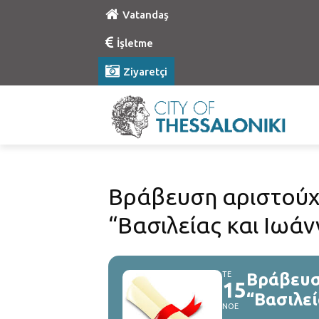
Vatandaş
İşletme
Ziyaretçi
Βράβευση αριστούχ
“Βασιλείας και Ιωά
ΤΕ
Βράβευσ
15
“Βασιλεί
ΝΟΕ