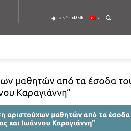
C
28.9
Selânik
ων μαθητών από τα έσοδα το
ννου Καραγιάννη”
η αριστούχων μαθητών από τα έσοδα
ας και Ιωάννου Καραγιάννη”