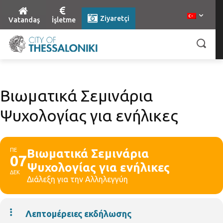
Ziyaretçi
Vatandaş
İşletme
Βιωματικά Σεμινάρια
Ψυχολογίας για ενήλικες
ΠΕ
Βιωματικά Σεμινάρια
07
Ψυχολογίας για ενήλικες
ΔΕΚ
Διάλεξη για την Αλληλεγγύη
Λεπτομέρειες εκδήλωσης