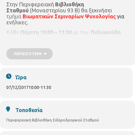
Στην Περιφερειακή
Βιβλιοθήκη
Σταθμού
(Μοναστηρίου 93 Β) θα ξεκινήσει
τμήμα
Βιωματικών Σεμιναρίων Ψυχολογίας
για
ενήλικες.
Κάθε
Πέμπτη 10:00 – 11:30
με την
Παλιακούδη
Δήμητρα
ψυχολόγο.
Έναρξη στις 07/12/2017
ΠΕΡΙΣΣΌΤΕΡΑ
Θέμα:
Γνωριμία με την ομάδα και διάλεξη για την
Αλληλεγγύη.
Η συμμετοχή είναι δωρεάν αλλά απαιτείται προεγγραφή μόνο με τη
Ώρα
φυσική παρουσία του ενδιαφερομένου στη βιβλιοθήκη. Θα τηρηθεί
σειρά προτεραιότητας.
07/12/2017
10:00
-
11:30
Τοποθεσία
Περιφερειακή Βιβλιοθήκη Σιδηροδρομικού Σταθμού