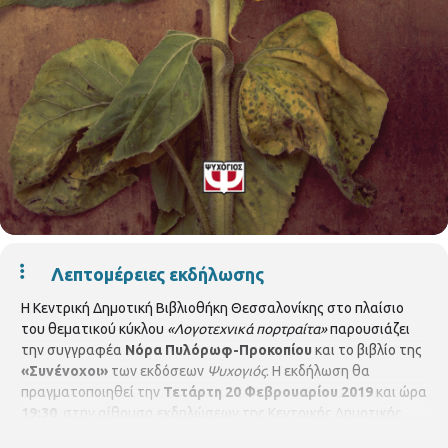
Λεπτομέρειες εκδήλωσης
Η Κεντρική Δημοτική Βιβλιοθήκη Θεσσαλονίκης στο πλαίσιο
του θεματικού κύκλου
«Λογοτεχνικά πορτραίτα»
παρουσιάζει
την συγγραφέα
Νόρα Πυλόρωφ-Προκοπίου
και το βιβλίο της
«Συνένοχοι»
των εκδόσεων
Ψυχογιός
. Η εκδήλωση θα
πραγματοποιηθεί την
Τετάρτη 20 Φεβρουαρίου 2019
και ώρα
19:30
, στην αίθουσα εκδηλώσεων της Κεντρικής Δημοτικής
ος
Βιβλιοθήκης Θεσσαλονίκης, Εθνικής Αμύνης 27, 2
όροφος. Θα