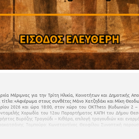
ρχία Μέριμνας για την Τρίτη Ηλικία, Κοινοτήτων και Δημοτικής Απ
 τίτλο: «Αφιέρωμα στους συνθέτες Μάνο Χατζηδάκι και Μίκη Θεοδωρ
ίου 2026 και ώρα 18:00, στον χώρο του OKThess (Κυδωνιών 2 – 
ονταμελής Χορωδία του 12ου Παραρτήματος ΚΑΠΗ του Δήμου Θεσσ
ρήστος Βυρόζης Τραγούδι – Κιθάρα, επιλογή τραγουδιών και εναρμό
ρακατσάνης Ταμπούρο: Κωνσταντίνος Θεοφίλου Συνοπτική παρουσ