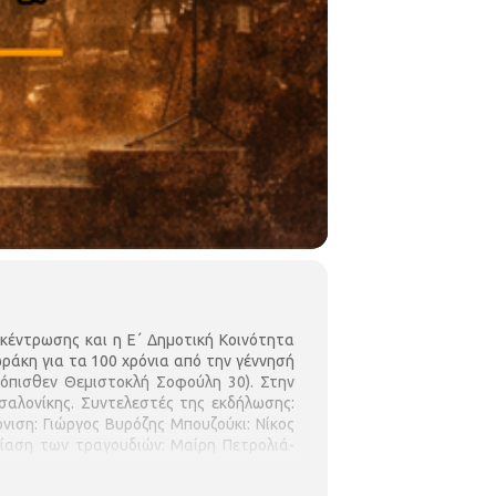
οκέντρωσης και η Ε΄ Δημοτική Κοινότητα
άκη για τα 100 χρόνια από την γέννησή
όπισθεν Θεμιστοκλή Σοφούλη 30). Στην
αλονίκης. Συντελεστές της εκδήλωσης:
νιση: Γιώργος Βυρόζης Μπουζούκι: Νίκος
ίαση των τραγουδιών: Μαίρη Πετρολιά-