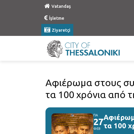
Vatandaş
İşletme
Ziyaretçi
Αφιέρωμα στους συ
τα 100 χρόνια από τ
ΠΑ
Αφιέρωμ
27
τα 100 χ
ΦΕΒ