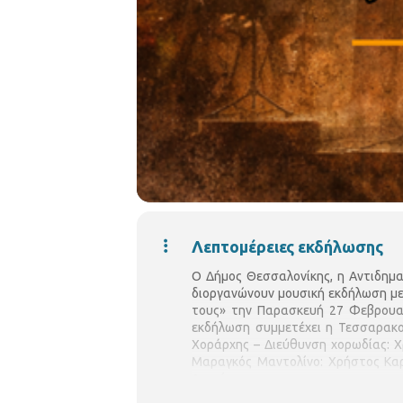
Λεπτομέρειες εκδήλωσης
Ο Δήμος Θεσσαλονίκης, η Αντιδημα
διοργανώνουν μουσική εκδήλωση με
τους» την Παρασκευή 27 Φεβρουαρ
εκδήλωση συμμετέχει η Τεσσαρακ
Χοράρχης – Διεύθυνση χορωδίας: Χ
Μαραγκός Μαντολίνο: Χρήστος Κα
Αμανίτη