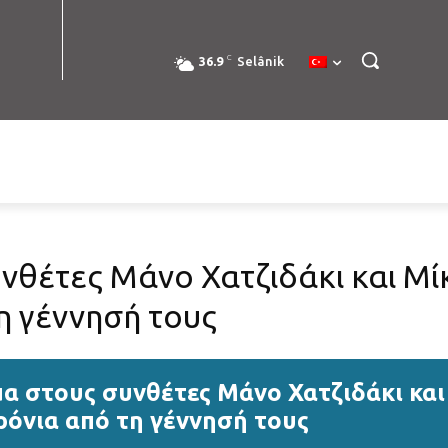
C
36.9
Selânik
νθέτες Μάνο Χατζιδάκι και Μ
η γέννησή τους
α στους συνθέτες Μάνο Χατζιδάκι κα
ρόνια από τη γέννησή τους