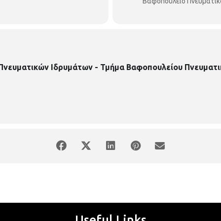
Βαφοπούλειο Πνευματικ
 Πνευματικών Ιδρυμάτων - Τμήμα Βαφοπουλείου Πνευματι
Useful Links