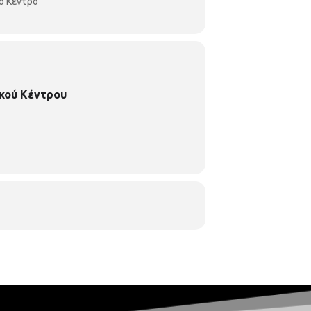
ό Κέντρο
κού Κέντρου