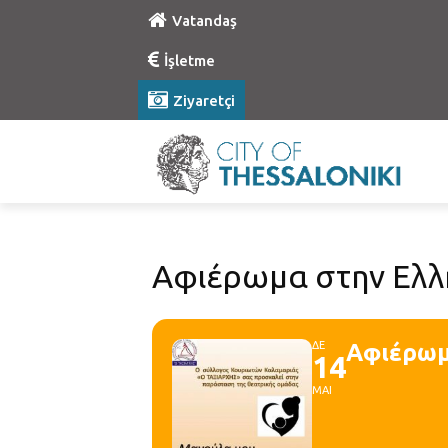
Vatandaş
İşletme
Ziyaretçi
Αφιέρωμα στην Ελλ
ΔΕ
Αφιέρωμ
14
ΜΑΙ