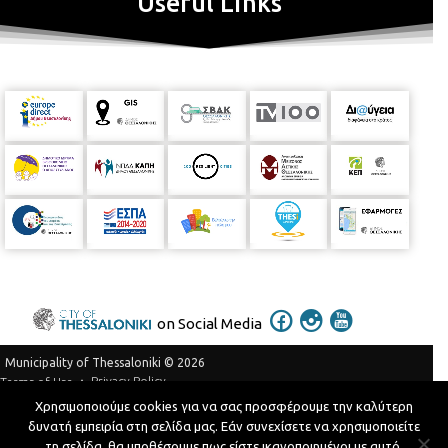
Useful Links
on Social Media
Municipality of Thessaloniki © 2026
Privacy Policy
Terms of Use
Χρησιμοποιούμε cookies για να σας προσφέρουμε την καλύτερη
Telephone Catalog
δυνατή εμπειρία στη σελίδα μας. Εάν συνεχίσετε να χρησιμοποιείτε
Developed by
MyCompany Projects
τη σελίδα, θα υποθέσουμε πως είστε ικανοποιημένοι με αυτό.