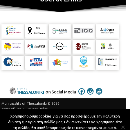
on Social Media
Municipality of Thessaloniki © 2026
Privacy Policy
Terms of Use
Χρησιμοποιούμε cookies για να σας προσφέρουμε την καλύτερη
Telephone Catalog
δυνατή εμπειρία στη σελίδα μας. Εάν συνεχίσετε να χρησιμοποιείτε
Developed by
MyCompany Projects
τη σελίδα, θα υποθέσουμε πως είστε ικανοποιημένοι με αυτό.