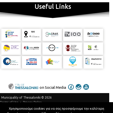
Useful Links
on Social Media
Municipality of Thessaloniki © 2026
Privacy Policy
Terms of Use
Χρησιμοποιούμε cookies για να σας προσφέρουμε την καλύτερη
Telephone Catalog