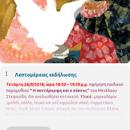
Λεπτομέρειες εκδήλωσης
Τετάρτη 26/9/2018, ώρα 18:30 – 19:30 μ.μ.
Αφήγηση παιδικού
παραμυθιού
“ Η πεντάμορφη και ο κύκνος”
του Μενέλαου
Στεφανίδη.
Θα ακολουθήσει κατσκευή.
Υλικά :
μαρκαδόροι
,ψαλίδι, κόλλα, λευκό και ρόζ αφρώδεσ υλικό, συρματάκια
πίπας, τούλι λευκό ή λευκό γκοφρέ.
Με την παιδαγωγό
Ελένη
Βαλαβάνη.
Για παιδιά 5-7 ετών,
με προεγγραφή.
Η συμμετοχή
είναι δωρεάν, αλλά απαιτείται προεγγραφή.
Οι θέσεις είναι
περιορισμένες και θα τηρηθεί απόλυτη σειρά προτεραιότητας,