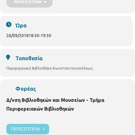
ΠΕΡΙΣΣΌΤΕΡΑ
ενώ θα υπάρξει λίστα αναμονής σε περίπτωση υπεράριθμων
εγγραφών.
Παρακαλούνται όλοι οι συμμετέχοντες να
ενημερώνουν σε περίπτωση ακύρωσης.
Δηλώσεις συμμετοχής:
Περιφερειακή Βιβλιοθήκη Κωνσταντινουπόλεως
Ώρα
(Κωνσταντινουπόλεως 45, τηλ. 2310315100)
26/09/2018
18:30
-
19:30
Τοποθεσία
Περιφερειακή Βιβλιοθήκη Κωνσταντινουπόλεως
Φορέας
Δ/νση Βιβλιοθηκών και Μουσείων - Τμήμα
Περιφερειακών Βιβλιοθηκών
ΠΕΡΙΣΣΌΤΕΡΑ