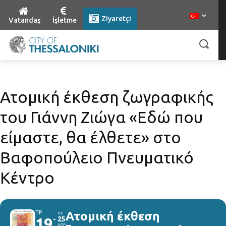
Ziyaretçi
Vatandaş
İşletme
Ατομική έκθεση ζωγραφικής
του Γιάννη Ζιώγα «Εδώ που
είμαστε, θα έλθετε» στο
Βαφοπούλειο Πνευματικό
Κέντρο
ΤΡ
Ατομική έκθεση
ΠΕ
19
25
ΑΠΡ