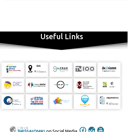
έργα, ακρυλικά σε μουσαμά διαφόρων μεγεθών θα
αναπτυχθούν στους χώρους του Βαφοπούλειου Πνευματικού
Κέντρου για να ανασυνθέσουν εκείνο το οποίο ο ζωγράφος
αποκαλεί «ψυχικό πουαντιγισμό». Μια επαναλαμβανόμενη
αποτύπωση συμβόλων. Τα εννιά σύμβολα που χρησιμοποιεί
(τελίτσα, φύλλο, τρίγωνο, λαβύρινθος, πλέγμα, στίγμα,
Useful Links
σταγόνα, κύμα, ευθεία) συντίθεται για να σχηματίσουν τα
εννοιολογικά πέπλα που διαμορφώνουν τις επιφάνειες των
έργων του Ζιώγα από το 1996. Η τωρινή δουλειά του
καλλιτέχνη ενσωματώνει τις εμπειρίες φωτός και χρώματος
που δημιουργήθηκαν από τις περιπατητικές του διαδρομές
στην περιοχή από την Φλώρινα έως τον Γράμμο. Ο τίτλος της
έκθεσης αποτελεί ελεύθερη μετάφραση του μεσαιωνικού
ρητού
Quod Sumus Hoc Eritis,
θέλοντας να υποδηλώσει την
εμμένεια της ζωγραφικής ως μιας τέχνης που προέρχεται από
το παρελθόν και κατευθύνει το μέλλον. Η έκθεση θα λειτουργεί
Δευτέρα έως Παρασκευή από τις 10:00 έως τις 14:00 και από
τις 17:00 έως τις 20:00 Η είσοδος για το κοινό θα είναι
ελεύθερη. Ο
Γιάννης Ζιώγας
(1962) είναι ζωγράφος που
διερευνά και άλλες εικαστικές περιοχές έκφρασης. Έχει
πραγματοποιήσει 29 ατομικές και δεκάδες ομαδικές εκθέσεις
on Social Media