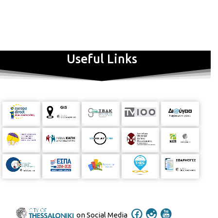
την ύπαρξη του.
Λίγα λόγια για το
Nefes
Project
Nefes [ανάσα]. Το NEFES
P
roject δημιουργήθηκε τον Οκτώβριο του
2019. Μελετάει ρεπερτόριο των μουσικών παραδόσεων της
Μεσογείου και των Βαλκανίων, διερευνώντας νέους τρόπους
Useful Links
εκφοράς και απόδοσής του. Συνδυάζοντας τεχνικές πολυφωνίας με
τον παραστατικό χαρακτήρα των τεχνών της μουσικής, του
θεάτρου και του χορού, η ομάδα διερευνά την ερμηνευτική δύναμη
του συνόλου. Ως σύνολο, δουλεύει πάνω στον τρόπο ερμηνείας
σύγχρονων διασκευών μελωδιών της παράδοσης ή πρωτότυπων
συνθέσεων, που προκύπτουν ως αποτέλεσμα της ενασχόλησης με το
ρεπερτόριο αυτό, με σκοπό τη δημιουργία μιας ολοκληρωμένης
παράστασης.
Μέχρι σήμερα, το NEFES
P
roject έχει παρουσιάσει τη δουλειά του
στο «Δωμάτιο της γειτονιάς» στη Θεσσαλονίκη, στο φεστιβάλ
Cosmopolis της Καβάλας, στο Tentart Festival της Δράμας, στο 3ο
Handmade & Recycled Theater Festival στην Αθήνα και στο
Λαογραφικό και Εθνολογικό Μουσείο Μακεδονίας – Θράκης. Τον
Μάρτιο του 2023 ηχογράφησε την πρώτη του δισκογραφική
δουλειά που θα κυκλοφορήσει στις αρχές του καλοκαιριού.
Συντελεστές
on Social Media