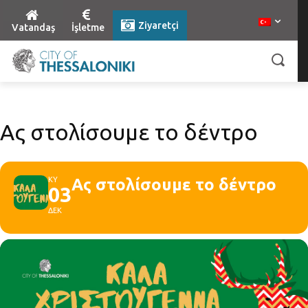
Ziyaretçi
Vatandaş
İşletme
Ας στολίσουμε το δέντρο
ΚΥ
Ας στολίσουμε το δέντρο
03
ΔΕΚ