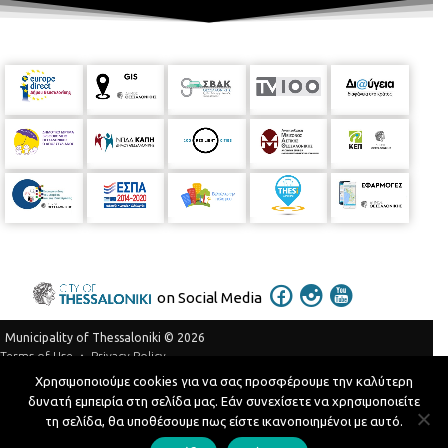
on Social Media
Municipality of Thessaloniki © 2026
Privacy Policy
Terms of Use
Χρησιμοποιούμε cookies για να σας προσφέρουμε την καλύτερη
Telephone Catalog
δυνατή εμπειρία στη σελίδα μας. Εάν συνεχίσετε να χρησιμοποιείτε
Developed by
MyCompany Projects
τη σελίδα, θα υποθέσουμε πως είστε ικανοποιημένοι με αυτό.