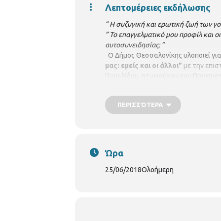
Λεπτομέρειες εκδήλωσης
” Η συζυγική και ερωτική ζωή των γ
” Το επαγγελματικό μου προφίλ και ο
αυτοσυνειδησίας; ”
Ο Δήμος Θεσσαλονίκης υλοποιεί για 
μας: εμείς και οι άλλοι
”
με την επισ
Πιμπιλίδου, πτυχιούχου του Πανεπισ
Ιπποκράτειου Νοσοκομείου Θεσσαλον
του Δημαρχείου και θα περιλαμβάνει
ΠΕΡΙΣΣΌΤΕΡΑ
Ώρα
25/06/2018
Ολοήμερη