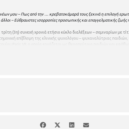
ονέων μου – Πως από την … κρεβατοκάμαρά τους ξεκινά η επιλογή ερω
ι άλλοι – Εύθραυστες ισορροπίες προσωπικής και επαγγελματικής ζωής 
τρίτη (3η) συνεχή χρονιά ετήσιο κύκλο διαλέξεων – σεμιναρίων με τί
τημονική επίβλεψη της κλινικής ψυχολόγου – ψυχαναλύτριας παιδιών
τημίου Paris VII, η οποία εργάζεται ως θεραπεύτρια παιδιών και εφή
ίκης. Η διάλεξη θα πραγματοποιηθεί την
Τετάρτη 27 Ιουνίου 2018
σ
 και την διάλεξη της 23ης Μαίου που αναβλήθηκε.
Ώρα προσέλευσης: