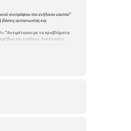
τικού συντρόφου του ενήλικου εαυτού”
ή βάσεις αυτογνωσίας και
τλο
”
Αντιμέτωποι με τα προβλήματα
, εφήβων και ενηλίκων, Αναστασίας
βων στο παιδοψυχιατρικό τμήμα του
την Αίθουσα «Μανόλης Αναγνωστάκης»
 18.00 – Ώρα έναρξης 18.30.