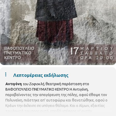
Λεπτομέρειες εκδήλωσης
Αντιγόνη
του Σοφοκλή,
θεατρική παράσταση στο
ΒΑΦΟΠΟΥΛΕΙΟ ΠΝΕΥΜΑΤΙΚΟ ΚΕΝΤΡΟ Η Αντιγόνη,
παραβαίνοντας την απαγόρευση της πόλης, αφού έθαψε τον
Πολυνείκη, πιάστηκε απ' αυτοφώρω και θανατώθηκε, αφού ο
Κρέων την έκλεισε σε υπόγειο θάλαμο. Και ο Αίμων, εξαιτίας
του έρωτά του προς αυτή, επειδή υπέφερε γι' αυτήν,