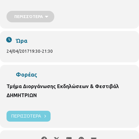
και του videomapping,
γ) η αλλαγή στο θεατρικό τοπίο της πόλης με τους νέους χώρους που έχουν δημιουργηθεί.
ΠΕΡΙΣΣΌΤΕΡΑ
Η είσοδος στην εκδήλωση είναι ελεύθερη.
Ώρα
24/04/2017
19:30
-
21:30
Φορέας
Τμήμα Διοργάνωσης Εκδηλώσεων & Φεστιβάλ
ΔΗΜΗΤΡΙΩΝ
ΠΕΡΙΣΣΌΤΕΡΑ