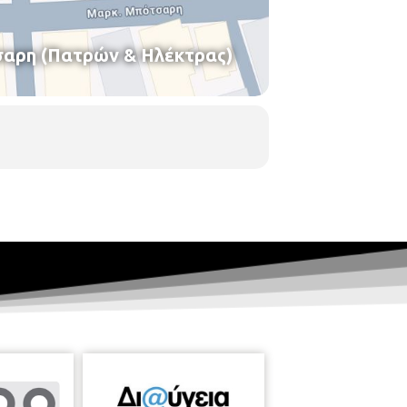
αρη (Πατρών & Ηλέκτρας)