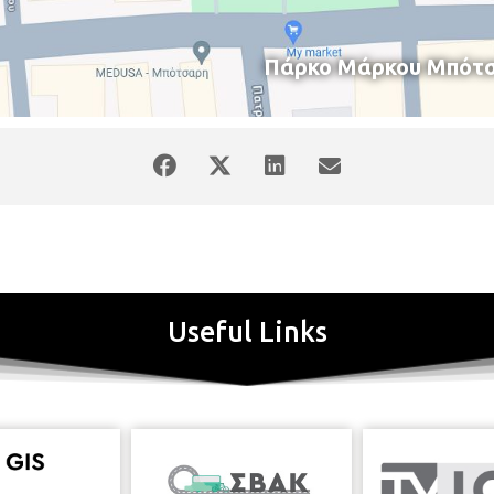
Πάρκο Μάρκου Μπότσ
Useful Links