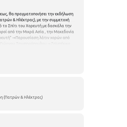
ψεως, θα πραγματοποιήσει την εκδήλωση
Πατρών & Ηλέκτρας), με την συμμετοχή
 το Σπίτι του Χορευτή με δασκάλα την
ί από την Μικρά Ασία , την Μακεδονία
Χορευτή" ⇒Παρουσίαση λάτιν χορών από
υ Γιώργου Τσιμπηρόπουλου ⇒Ζεϊμπέκικο
σικό σχήμα "Ρεμπετωραίοι" Ακολουθεί
 (Πατρών & Ηλέκτρας)