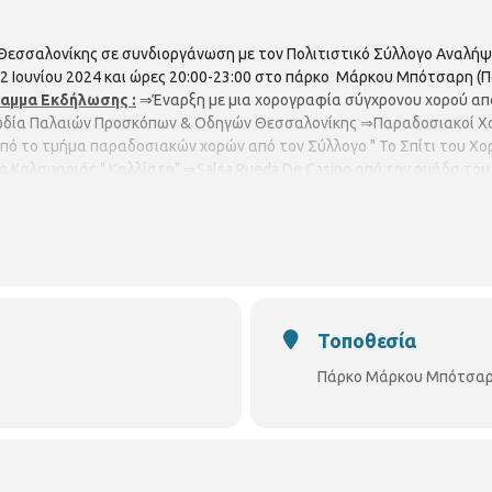
 Θεσσαλονίκης σε συνδιοργάνωση με τον Πολιτιστικό Σύλλογο Αναλή
12 Ιουνίου 2024 και ώρες 20:00-23:00 στο πάρκο Μάρκου Μπότσαρη (
αμμα Εκδήλωσης :
⇒Έναρξη με μια χορογραφία σύγχρονου χορού από
ία Παλαιών Προσκόπων & Οδηγών Θεσσαλονίκης ⇒Παραδοσιακοί Χορο
 από το τμήμα παραδοσιακών χορών από τον Σύλλογο " Το Σπίτι του 
ο Καλαμαριάς " Καλλίστη" ⇒Salsa Rueda De Casino από την ομάδα το
ηλιερικο από το Σπίτι του Χορευτή ⇒Ρεμπέτικο πρόγραμμα από το μου
ς είναι ελεύθερη.
Τοποθεσία
Πάρκο Μάρκου Μπότσαρη