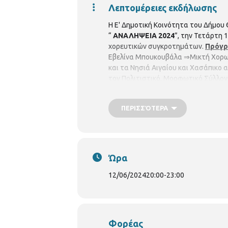
Λεπτομέρειες εκδήλωσης
Η Ε' Δημοτική Κοινότητα του Δήμου
“
ΑΝΑΛΗΨΕΙΑ 2024
”, την Τετάρτη 
χορευτικών συγκροτημάτων.
Πρόγρ
Εβελίνα Μπουκουβάλα ⇒Μικτή Χορωδ
και τα Νησιά Αιγαίου και Χασάπικο
τον Πολιτιστικό, Μορφωτικό Σύλλογ
Λαϊκό, Ζεϊμπέκικο Απτάλικο και Καμ
ελεύθερο γλέντι για όλους
Η είσοδο
ΠΕΡΙΣΣΌΤΕΡΑ
Ώρα
12/06/2024
20:00
-
23:00
Φορέας