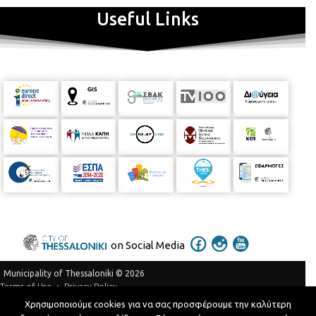
Useful Links
on Social Media
Municipality of Thessaloniki © 2026
Privacy Policy
Terms of Use
Χρησιμοποιούμε cookies για να σας προσφέρουμε την καλύτερη
Telephone Catalog