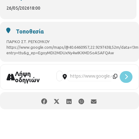
προγράμματος Ευρωπαϊκό Σώμα Αλληλεγγύης (στα ελληνικά
και σε άλλες γλώσσες) αλλά και δραστηριότητα ζωγραφικής
26/05/2026
18:00
και τη δημιουργία προσωπικού σελιδοδείκτη με χρώματα και
υλικά που θα παρέχουμε για την δράση. Η συμμετοχή είναι
δωρεάν και ανοιχτή για όλους.
Τοποθεσία
ΠΑΡΚΟ ΣΤ. ΡΕΓΚΟΥΚΟΥ
https://www.google.com/maps/@40.6460957,22.9297438,52m/data=!3m
entry=ttu&g_ep=EgoyMDI2MDUxNy4wIKXMDSoASAFQAw
Λήψη
οδηγιών