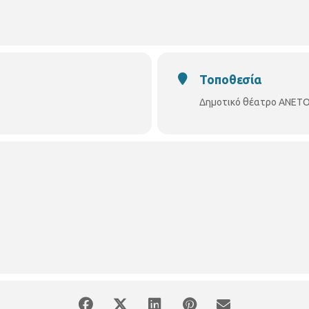
αλονίκης"
τής Συμμετέχουν - Χορεύουν: Χορευτικά τμήματα του συλλόγου "ΟΙ 
Τοποθεσία
λαισιώσουν μουσικά οι:
Δημοτικό θέατρο ΑΝΕΤΟΝ
Παπαγιαννίδης: ούτι, λαούτο ●Σάκης Ξενούδης: κανονάκι, φωνή ●
ΕΙΣΟΔΟΣ ΕΛΕΥΘΕΡΗ