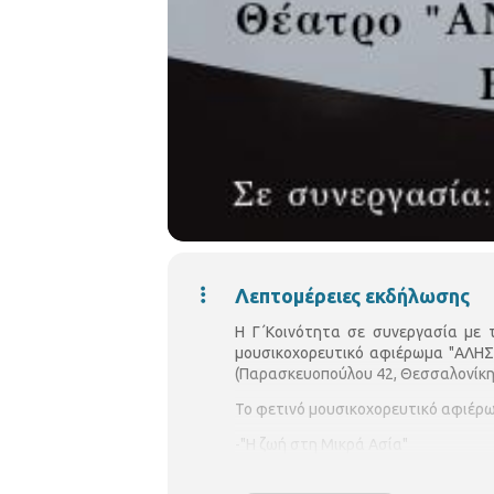
Λεπτομέρειες εκδήλωσης
Η Γ΄Κοινότητα σε συνεργασία με
μουσικοχορευτικό αφιέρωμα "ΑΛΗ
(Παρασκευοπούλου 42, Θεσσαλονίκη
Το φετινό μουσικοχορευτικό αφιέρω
-"Η ζωή στη Μικρά Ασία"
-"Η Μικρασιατική Καταστροφή"