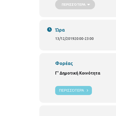
ΠΕΡΙΣΣΌΤΕΡΑ
-"Οι προσφυγικοί συνοικισμοί της Σ
-"Μεταπροσφυγικό γλέντι"
Γενική επιμέλεια: Περικλής Διαμαν
Δέσποινα Κατσανίδου
Ώρα
Το μουσικοχορευτικό αφιέρωμα θα π
13/12/2019
20:00
-
23:00
●Αστέρης Τράκας: βιολί ●Κωστας 
Τζιάτζιος: κρουστά
Φορέας
Γ' Δημοτική Κοινότητα
ΠΕΡΙΣΣΌΤΕΡΑ