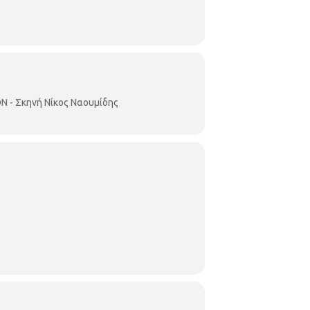
ΦΙΛΟΙ ΤΗΣ ΠΑΡΑΔΟΣΗΣ" Αφήγηση κειμένων:
 - Σκηνή Νίκος Ναουμίδης
Κωνσταντίνα Πετρινιώτη: φωνή ●Σπύρος