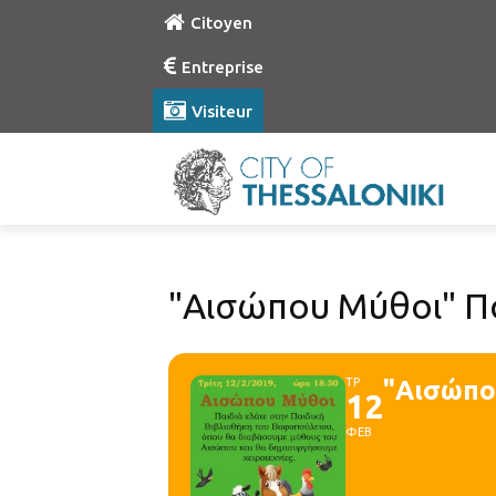
Citoyen
Entreprise
Visiteur
"Αισώπου Μύθοι" Πα
ΤΡ
"Αισώπο
12
ΦΕΒ