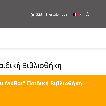
C
32.5
Thessalonique
ιδική Βιβλιοθήκη
υ Μύθοι" Παιδική Βιβλιοθήκη