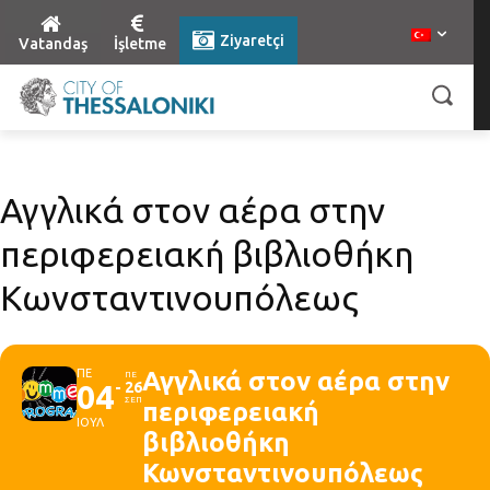
Ziyaretçi
Vatandaş
İşletme
Αγγλικά στον αέρα στην
περιφερειακή βιβλιοθήκη
Κωνσταντινουπόλεως
ΠΕ
Αγγλικά στον αέρα στην
ΠΕ
04
26
ΣΕΠ
περιφερειακή
ΙΟΥΛ
βιβλιοθήκη
Κωνσταντινουπόλεως