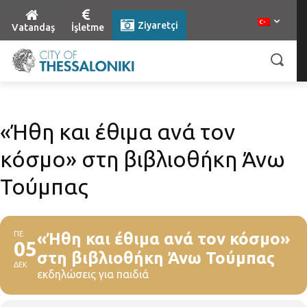
Ziyaretçi
Vatandaş
İşletme
«Ήθη και έθιμα ανά τον
κόσμο» στη βιβλιοθήκη Άνω
Τούμπας
ΠΕ
«Ήθη και έθιμα ανά τον κόσμο»
05
στη βιβλιοθήκη Άνω Τούμπας
ΔΕΚ
εκδηλώσεις για παιδιά