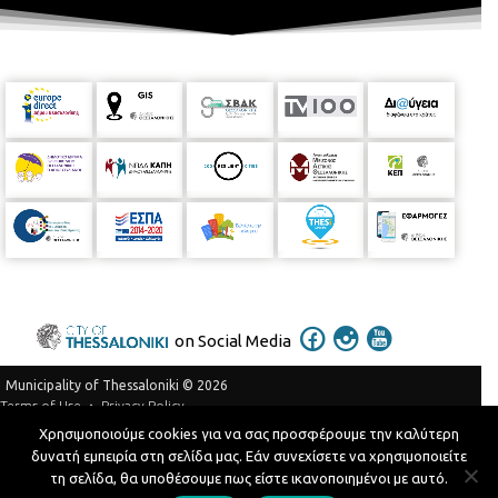
on Social Media
Municipality of Thessaloniki © 2026
Privacy Policy
Terms of Use
Χρησιμοποιούμε cookies για να σας προσφέρουμε την καλύτερη
Telephone Catalog
δυνατή εμπειρία στη σελίδα μας. Εάν συνεχίσετε να χρησιμοποιείτε
Developed by
MyCompany Projects
τη σελίδα, θα υποθέσουμε πως είστε ικανοποιημένοι με αυτό.