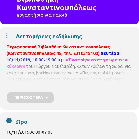
Κωνσταντινουπόλεως
εργαστήριο για παιδιά
Λεπτομέρειες εκδήλωσης
Περιφερειακή Βιβλιοθήκη Κωνσταντινουπόλεως
(Κωνσταντινουπόλεως 45, τηλ. 2310315100)
Δευτέρα
18/11/2019, 18:00-19:00 μ.μ.
«Ένα τρίγωνο στη χώρα των
κύκλων»
του Γιώργου Σακελαρίδη. «Στων κύκλων τη χώρα, για
κακή του ώρα, βρέθηκε ένα τρίγωνο. «Πω, πω, πω! Αλίμονο!»
Ένα τρίγωνο "μετανάστης", "ξένος", στη χώρα των κύκλων...
Είναι άραγε η διαφορετικότητα πλούτος ή πρόβλημα; Μήπως ο
καθένας είναι και ξένος και μοναδικός σε όλο τον κόσμο; Υλικά
ΠΕΡΙΣΣΌΤΕΡΑ
που θα χρειαστούν: χαρτόνι, ψαλίδι, μαρκαδόροι ή
ξυλομπογιές, κόλλα.
Με την Βιβλιοθηκονόμο
Γραμματική
Γαλατσιάνου.
Απευθύνεται σε νήπια 2,5 – 5,5 ετών και τους
γονείς τους.
Ώρα
18/11/2019
06:00
-
07:00