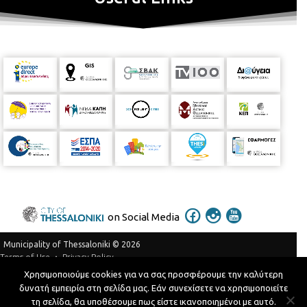
on Social Media
Municipality of Thessaloniki © 2026
Privacy Policy
Terms of Use
Χρησιμοποιούμε cookies για να σας προσφέρουμε την καλύτερη
Telephone Catalog
δυνατή εμπειρία στη σελίδα μας. Εάν συνεχίσετε να χρησιμοποιείτε
Developed by
MyCompany Projects
τη σελίδα, θα υποθέσουμε πως είστε ικανοποιημένοι με αυτό.