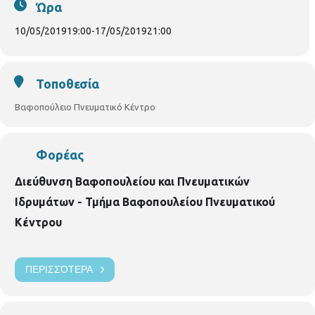
Ώρα
Μακεδονίας «Κλικ, προστάτευσέ το!», στο Βαφοπούλειο
Πνευματικό Κέντρο του Δήμου Θεσσαλονίκης
10/05/2019
19:00
-
17/05/2019
21:00
Τοποθεσία
Βαφοπούλειο Πνευματικό Κέντρο
Φορέας
Διεύθυνση Βαφοπουλείου και Πνευματικών
Ιδρυμάτων - Τμήμα Βαφοπουλείου Πνευματικού
Κέντρου
ΠΕΡΙΣΣΌΤΕΡΑ