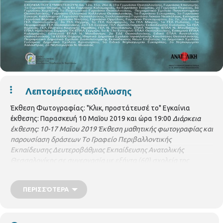
Λεπτομέρειες εκδήλωσης
Έκθεση Φωτογραφίας: "Κλικ, προστάτευσέ το" Εγκαίνια
έκθεσης: Παρασκευή 10 Μαΐου 2019 και ώρα 19:00
Διάρκεια
έκθεσης: 10-17 Μαϊου 2019
Έκθεση μαθητικής φωτογραφίας και
παρουσίαση δράσεων
Τo Γραφείo Περιβαλλοντικής
Εκπαίδευσης Δευτεροβάθμιας Εκπαίδευσης Ανατολικής
Θεσσαλονίκης σε συνεργασία με εξήντα (60) σχολεία της
Θεσσαλονίκης και της περιφέρειας Κεντρικής Μακεδονίας, το
ΚΠΕ Ελευθερίου Κορδελιού & Βερτίσκου και το Εργαστήριο
ΠΕΡΙΣΣΌΤΕΡΑ
Φωτογραφίας του Τμήματος Εικαστικών και Εφαρμοσμένων
Τεχνών της Σχολής Καλών Τεχνών ΑΠΘ διοργανώνει έκθεση
φωτογραφίας και παρουσίαση των δράσεων του
Περιφερειακού δικτύου Περιβαλλοντικής Εκπαίδευσης Κ.