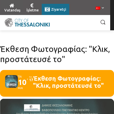
Ziyaretçi
Vatandaş
İşletme
Έκθεση Φωτογραφίας: "Κλικ,
προστάτευσέ το"
ΠΑ
Έκθεση Φωτογραφίας:
ΠΑ
10
17
"Κλικ, προστάτευσέ το"
ΜΑΙ