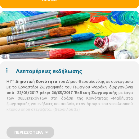
Λεπτομέρειες εκδήλωσης
Η
Γ΄ Δημοτική Κοινότητα
του Δήμου Θεσσαλονίκης σε συνεργασία
με το Εργαστήρι Ζωγραφικής του Γεωργίου Ψαράκη, διοργανώνει
από 22/05/2017 μέχρι 26/05/2017
Έκθεση Ζωγραφικής
με έργα
των συμμετεχόντων στη δράση της Κοινότητας «Μαθήματα
ζωγραφικής για ενήλικες και παιδιά», στον όροφο του νεοκλασικού
κτιρίου όπου στεγάζεται (Θεοφίλου 25) .
Τα εγκαίνια
της Έκθεσης θα πραγματοποιηθούν
Δευτέρα 22 Μαΐου
2017 και ώρα 20:00
ΠΕΡΙΣΣΌΤΕΡΑ
Ώρες λειτουργίας 10:00 – 14:00 (Δευτέρα έως Παρασκευή)