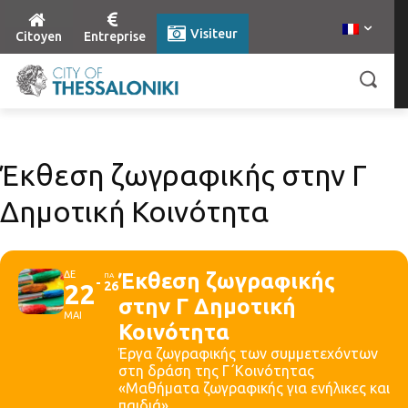
Visiteur
Citoyen
Entreprise
Έκθεση ζωγραφικής στην Γ
Δημοτική Κοινότητα
ΔΕ
Έκθεση ζωγραφικής
ΠΑ
22
26
στην Γ Δημοτική
ΜΑΙ
Κοινότητα
Έργα ζωγραφικής των συμμετεχόντων
στη δράση της Γ΄Κοινότητας
«Μαθήματα ζωγραφικής για ενήλικες και
παιδιά»