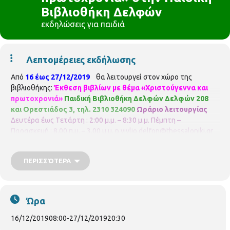
Βιβλιοθήκη Δελφών
εκδηλώσεις για παιδιά
Λεπτομέρειες εκδήλωσης
Από
16 έως 27/12/2019
θα λειτουργεί στον χώρο της
βιβλιοθήκης:
Έκθεση βιβλίων με θέμα «Χριστούγεννα και
πρωτοχρονιά»
Παιδική Βιβλιοθήκη Δελφών
Δελφών 208
και Ορεστιάδος 3, τηλ. 2310 324090
Ωράριο λειτουργίας
Δευτέρα έως Tετάρτη : 2:00 μ.μ. – 8:30 μ.μ.
Πέμπτη –
Παρασκευή : 8.00 π.μ. – 3.00 μ.μ.
p.vivlio.delfon@thessaloniki.gr
ΠΕΡΙΣΣΌΤΕΡΑ
Ώρα
16/12/2019
08:00
-
27/12/2019
20:30