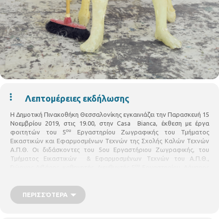
Λεπτομέρειες εκδήλωσης
Η Δημοτική Πινακοθήκη Θεσσαλονίκης εγκαινιάζει την Παρασκευή 15
Νοεμβρίου 2019, στις 19.00, στην Casa Bianca, έκθεση με έργα
ου
φοιτητών του 5
Εργαστηρίου Ζωγραφικής του Τμήματος
Εικαστικών και Εφαρμοσμένων Τεχνών της Σχολής Καλών Τεχνών
Α.Π.Θ. Οι διδάσκοντες του 5ου Εργαστήριου Ζωγραφικής, του
Τμήματος Εικαστικών & Εφαρμοσμένων Τεχνών του Α.Π.Θ.,
ου
Γιώργος Διβάρης, καθηγητής, Διευθυντής 5
Εργαστηρίου, Λάμπρος
Ψυρράκης, Aναπληρωτής Καθηγητής, Χρήστος Βενέτης, ΕΕΠ, Μαρία
Βοζαλή, ΕΕΠ και Αλίκη Μαρτζοπούλου, ΕΕΔΙΠ, πραγματοποιούν την
ετήσια έκθεση του Εργαστηρίου και παρουσιάζουν την εικαστική
ΠΕΡΙΣΣΌΤΕΡΑ
έρευνα των φοιτητών του Εργαστηρίου, με έργα που βασίζονται σε
διαφορετικά μέσα και τεχνικές. Στο 5ο Εργαστήριο Ζωγραφικής,