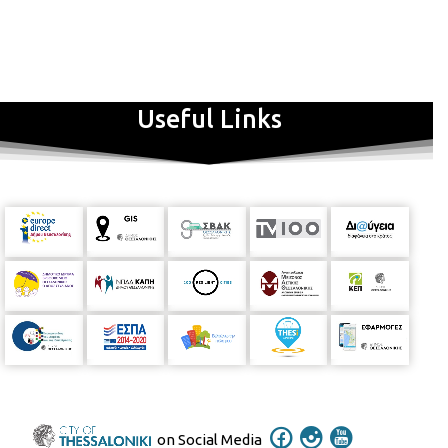
Δημοτική Πινακοθήκη Θεσσαλονίκης - Casa Bianca Βασ. Όλγας 182
και Θεμ. Σοφούλη - 546 46 Θεσσαλονίκη Τηλ. 2313 318538, 2310
427555 E-mail
pinakothiki@thessaloniki.gr
Ώρες λειτουργίας Τρίτη, Τετάρτη, Παρασκευή και Σάββατο 10.00
έως 16.00 Πέμπτη 10.00 έως 18.00
Useful Links
on Social Media