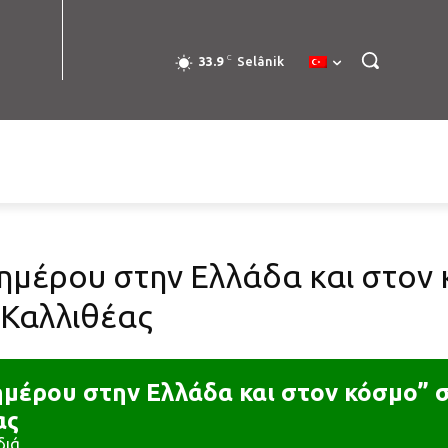
C
33.9
Selânik
ημέρου στην Ελλάδα και στον 
 Καλλιθέας
μέρου στην Ελλάδα και στον κόσμο” σ
ας
διά