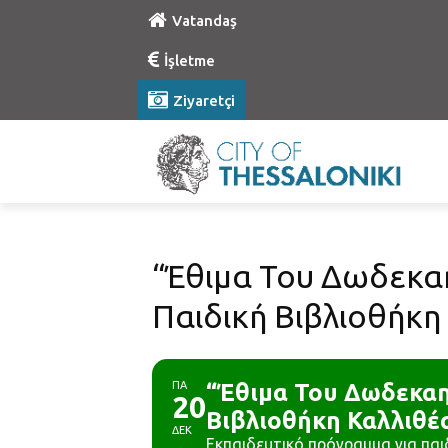
Vatandaş
İşletme
Ziyaretçi
“Έθιμα Του Δωδεκα
Παιδική Βιβλιοθήκη
ΠΑ
“Έθιμα Του Δωδεκαη
20
Βιβλιοθήκη Καλλιθέ
ΔΕΚ
Εκπαιδευτικό πρόγραμμα για παι