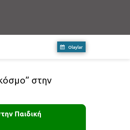
Olaylar
κόσμο” στην
την Παιδική