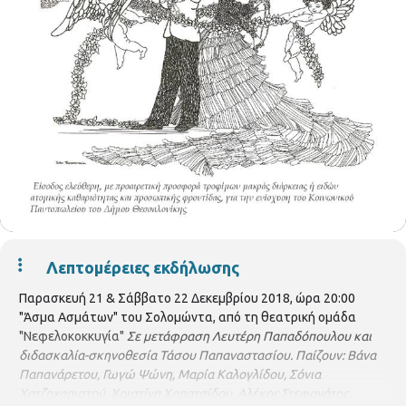
Λεπτομέρειες εκδήλωσης
Παρασκευή 21 & Σάββατο 22 Δεκεμβρίου 2018, ώρα 20:00
"Άσμα Ασμάτων" του Σολομώντα, από τη θεατρική ομάδα
"Νεφελοκοκκυγία"
Σε μετάφραση Λευτέρη Παπαδόπουλου και
διδασκαλία-σκηνοθεσία Τάσου Παπαναστασίου.
Παίζουν: Βάνα
Παπανάρετου, Γωγώ Ψώνη, Μαρία Καλογλίδου, Σόνια
Χατζηχαριστού, Χριστίνα Χαρατσίδου, Αλέκος Στεφανάτος,