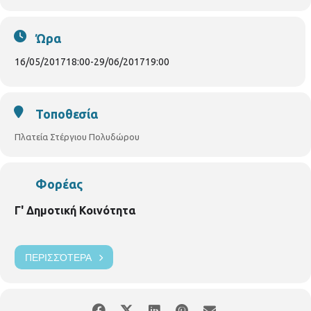
Οι εγγραφές θα ξεκινήσουν την Τρίτη 2 Μαΐου 2017 στα γραφεία
της Γ’ Δημοτικής Κοινότητας Θεοφίλου 25 και θα συνεχιστούν από
Δευτέρα έως και Παρασκευή κατά τις ώρες 08:00 έως 14:00, καθώς
Ώρα
επίσης δίνεται η δυνατότητα υποβολής της αίτησης συμμετοχής
ηλεκτρονικά, στη σελίδα Αθλητισμού του Δήμου στο Facebook:
16/05/2017
18:00
-
29/06/2017
19:00
Αθλητισμός Δήμου Θεσσαλονίκης
, όπου οι ενδιαφερόμενοι
στέλνοντας μήνυμα (inbox), μπορούν να δηλώσουν συμμετοχή στο
πρόγραμμα υπογράφοντας την υπεύθυνη δήλωση, η οποία τους
χορηγείται, παράλληλα με την κατοχή σχετικής ιατρικής
Τοποθεσία
γνωμάτευσης, η οποία αποτελεί αναγκαία προϋπόθεση συμμετοχής.
Πλατεία Στέργιου Πολυδώρου
Περισσότερες πληροφορίες στα τηλέφωνα 2313318269 -
2313318270 και 2313318271 από 08.00 έως 15.00.
Φορέας
Γ' Δημοτική Κοινότητα
ΠΕΡΙΣΣΌΤΕΡΑ