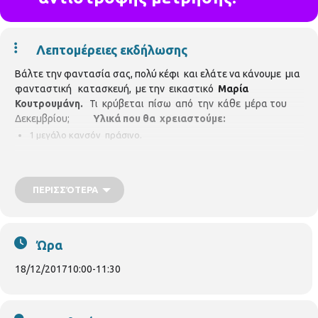
Λεπτομέρειες εκδήλωσης
Βάλτε την φαντασία σας, πολύ κέφι και ελάτε να κάνουμε μια
φανταστική κατασκευή, με την εικαστικό
Μαρία
Κουτρουμάνη.
Τι κρύβεται πίσω από την κάθε μέρα του
Δεκεμβρίου;
Υλικά που θα χρειαστούμε:
1 μεγάλο κανσόν πράσινο.
20 Κανσόν Α4 διάφορα χρώματα.
Γκλίτερ διάφορα χρώματα.
ΠΕΡΙΣΣΌΤΕΡΑ
Χάντρες, πούλιες, κουμπιά, κορδέλες...
ψαλίδι, κόλλα υγρή.
Ώρα
Δευτέρα
18
/12/2017, ώρα 10-11.30π.μ.
Για μαθητές Γ, Δ, Ε΄&
18/12/2017
10:00
-
11:30
ΣΤ΄Δημοτικού. Έως 25 παιδιά. Δηλώστε συμμετοχή.
Περιφερειακή Βιβλιοθήκη
Κωνσταντινουπόλεως.Κωνσταντινουπόλεως 45, Τηλ. 2310
315100