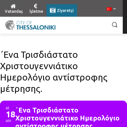
Ziyaretçi
Vatandaş
İşletme
΄Ενα Τρισδιάστατο
Χριστουγεννιάτικο
Ημερολόγιο αντίστροφης
μέτρησης.
ΔΕ
΄Ενα Τρισδιάστατο
18
Χριστουγεννιάτικο Ημερολόγιο
ΔΕΚ
αντίστροφης μέτρησης.